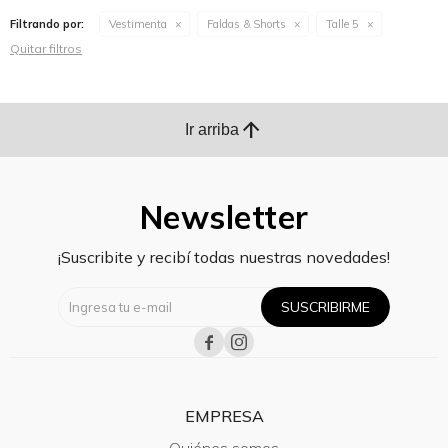
Filtrando por:
Vestimenta
Faldas & Shorts
Talle 5
Quitar filtros
arrow_upward
Ir arriba
Newsletter
¡Suscribite y recibí todas nuestras novedades!
SUSCRIBIRME


EMPRESA