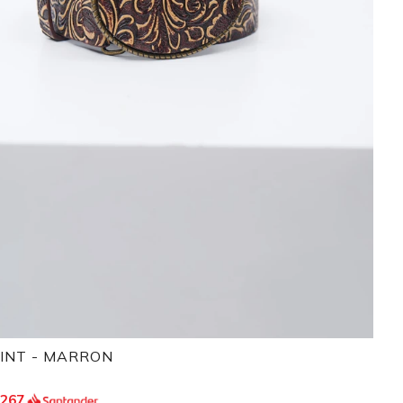
RINT - MARRON
.267