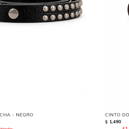
CHA - NEGRO
CINTO D
1.490
$
1
$