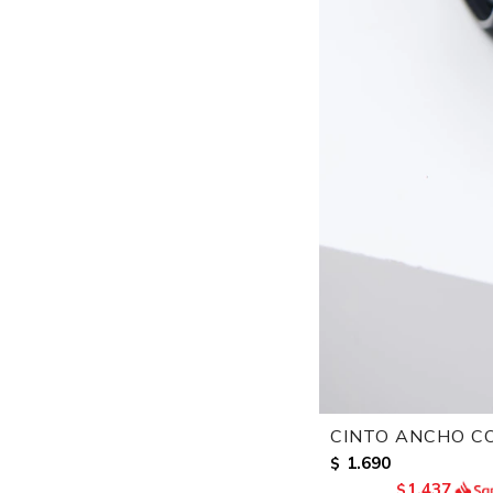
CINTO ANCHO CO
1.690
$
1.437
$