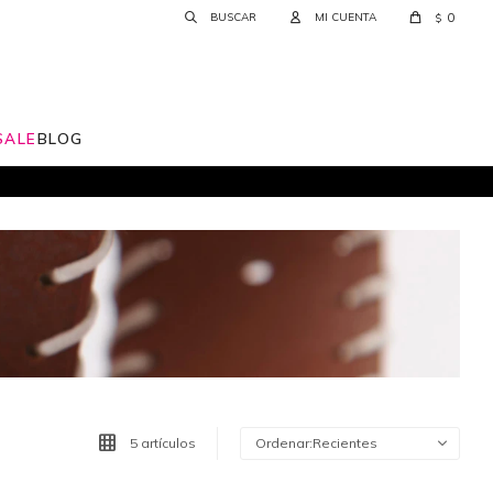
0
$
SALE
BLOG
5 artículos
Recientes