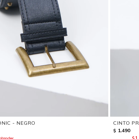
NIC - NEGRO
CINTO P
1.490
$
1
$