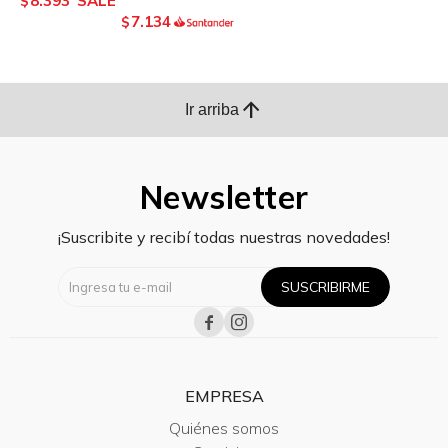
8.393
$
7.134
$
arrow_upward
Ir arriba
Newsletter
¡Suscribite y recibí todas nuestras novedades!
SUSCRIBIRME


EMPRESA
Quiénes somos