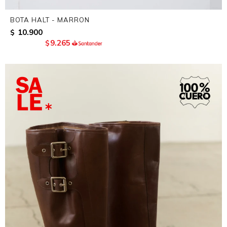
BOTA HALT - MARRON
10.900
$
9.265
$