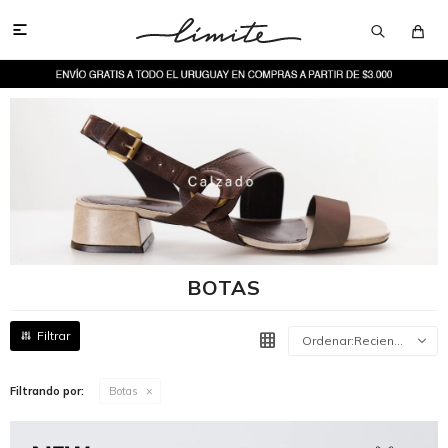

BOTAS
Recientes
Filtrando por:
Botas