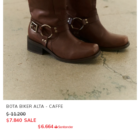
BOTA BIKER ALTA - CAFFE
11.200
$
7.840
$
6.664
$