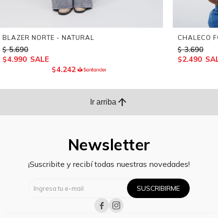
BLAZER NORTE - NATURAL
CHALECO F
5.690
3.690
$
$
4.990
2.490
$
$
4.242
$
arrow_upward
Ir arriba
Newsletter
¡Suscribite y recibí todas nuestras novedades!
SUSCRIBIRME

