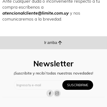
Ante cualquier duda o inconveniente respecto a tu
compra escríbenos a
atencionalcliente@limite.com.uy
y nos
comunicaremos a la brevedad.
arrow_upward
Ir arriba
Newsletter
¡Suscribite y recibí todas nuestras novedades!
SUSCRIBIRME

