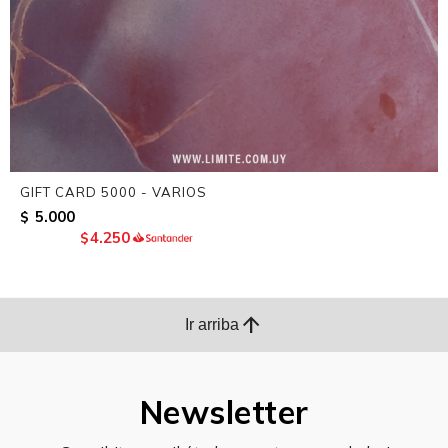
GIFT CARD 5000 - VARIOS
5.000
$
4.250
$
arrow_upward
Ir arriba
Newsletter