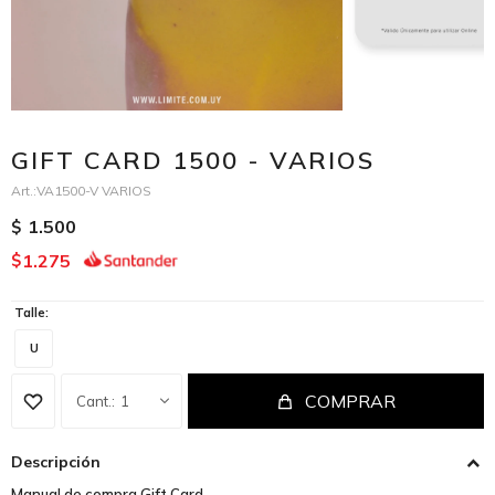
GIFT CARD 1500 - VARIOS
VA1500-V VARIOS
1.500
$
1.275
$
Talle:
U
COMPRAR
1
Descripción
Manual de compra Gift Card