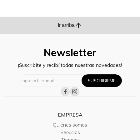
arrow_upward
Ir arriba
Newsletter
¡Suscribite y recibí todas nuestras novedades!
SUSCRIBIRME


EMPRESA
Quiénes somos
Servicios
Tiendas