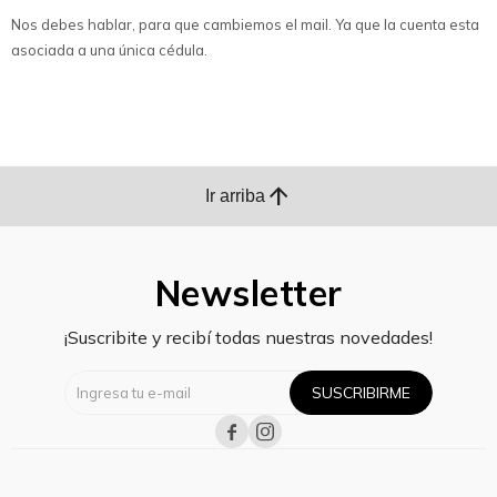
Nos debes hablar, para que cambiemos el mail. Ya que la cuenta esta
asociada a una única cédula.
arrow_upward
Ir arriba
Newsletter
¡Suscribite y recibí todas nuestras novedades!
SUSCRIBIRME

