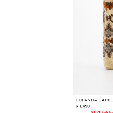
BUFANDA BARILO
1.490
$
1.267
$