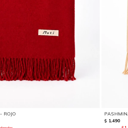
- ROJO
PASHMIN
1.490
$
1
$