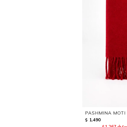
PASHMINA MOTI 
1.490
$
1.267
$