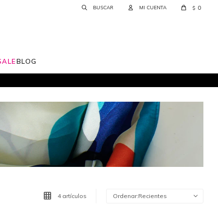
0
$
SALE
BLOG
4 artículos
Recientes