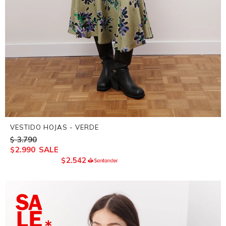
VESTIDO HOJAS - VERDE
3.790
$
2.990
$
2.542
$