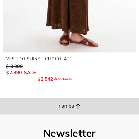
VESTIDO SHINY - CHOCOLATE
3.990
$
2.990
$
2.542
$
arrow_upward
Ir arriba
Newsletter