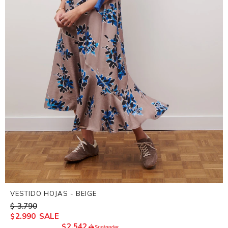
VESTIDO HOJAS - BEIGE
3.790
$
2.990
$
2.542
$