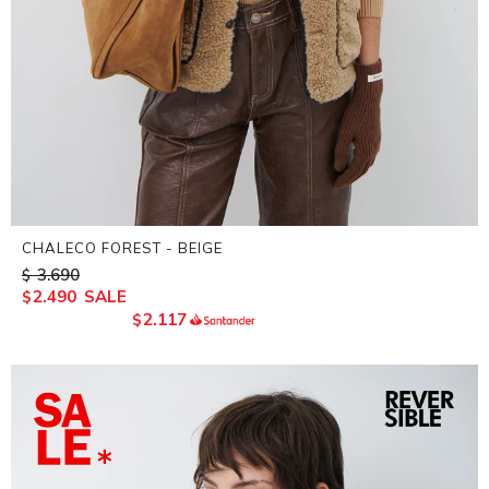
CHALECO FOREST - BEIGE
3.690
$
2.490
$
2.117
$