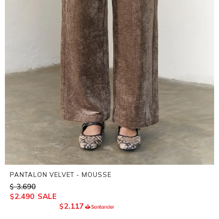
PANTALON VELVET - MOUSSE
3.690
$
2.490
$
2.117
$