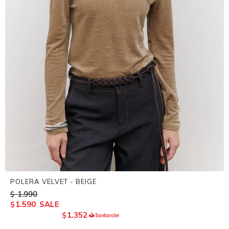
POLERA VELVET - BEIGE
1.990
$
1.590
$
1.352
$