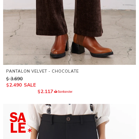
PANTALON VELVET - CHOCOLATE
3.690
$
2.490
$
2.117
$