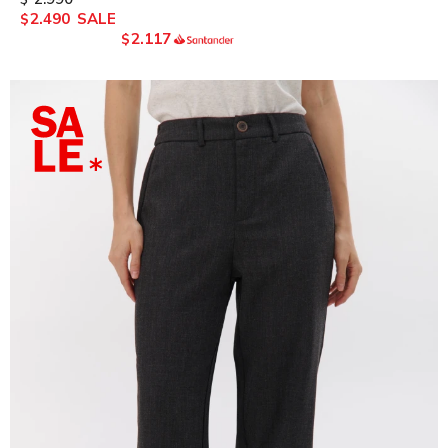
2.490
$
2.117
$