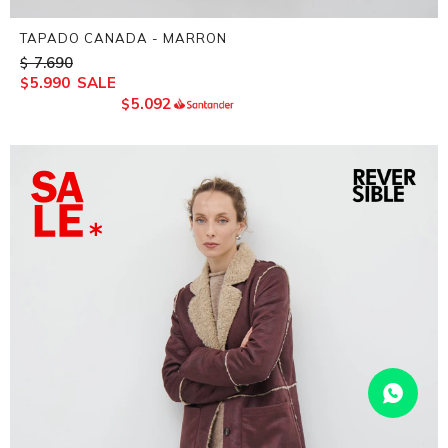
TAPADO CANADA - MARRON
7.690
$
5.990
$
5.092
$