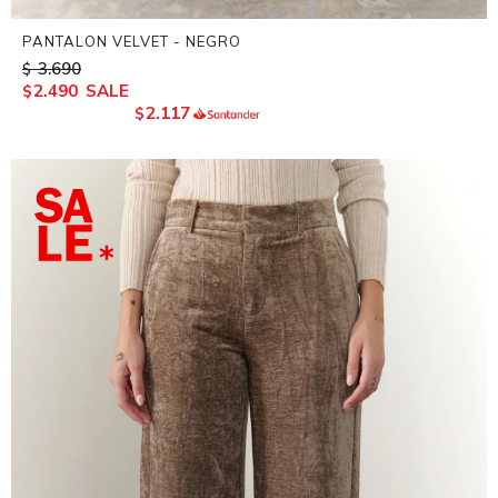
PANTALON VELVET - NEGRO
3.690
$
2.490
$
2.117
$