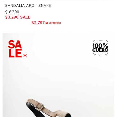
SANDALIA ARO - SNAKE
6.290
$
3.290
$
2.797
$