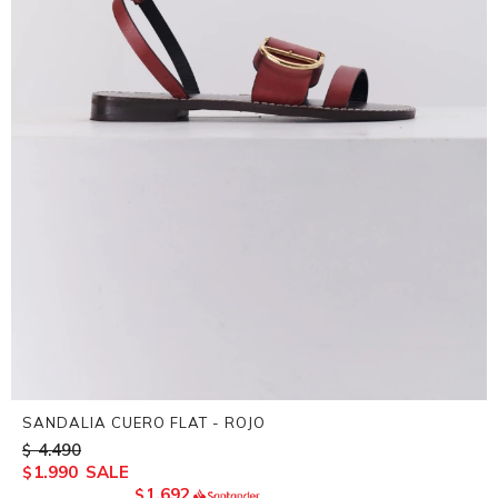
SANDALIA CUERO FLAT - ROJO
4.490
$
1.990
$
1.692
$