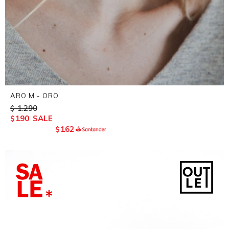
ARO M - ORO
1.290
$
190
$
162
$