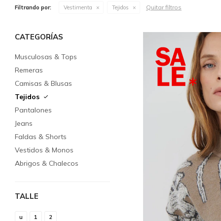
Quitar filtros
Filtrando por:
Vestimenta
Tejidos
CATEGORÍAS
Musculosas & Tops
Remeras
Camisas & Blusas
Tejidos
Pantalones
Jeans
Faldas & Shorts
Vestidos & Monos
Abrigos & Chalecos
TALLE
u
1
2