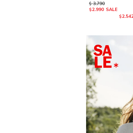
3.790
$
2.990
$
2.54
$