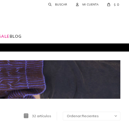
0
$
SALE
BLOG
32 artículos
Recientes