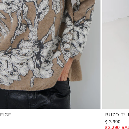
EIGE
BUZO TU
3.990
$
2.290
$