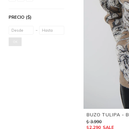
PRECIO
($)
OK
BUZO TULIPA - B
3.990
$
2.290
$