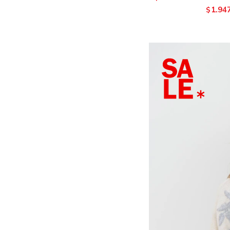
1.94
$