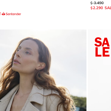
3.490
$
2.290
$
2