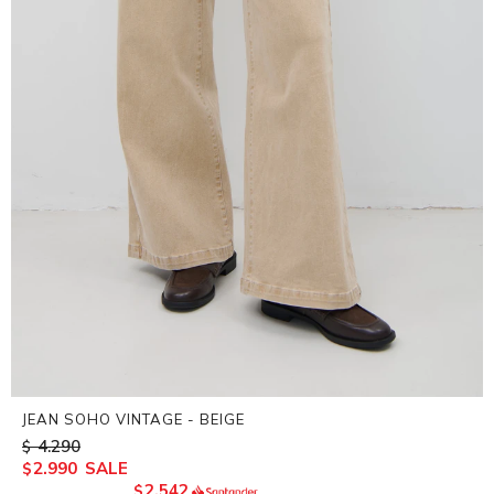
JEAN SOHO VINTAGE - BEIGE
4.290
$
2.990
$
2.542
$