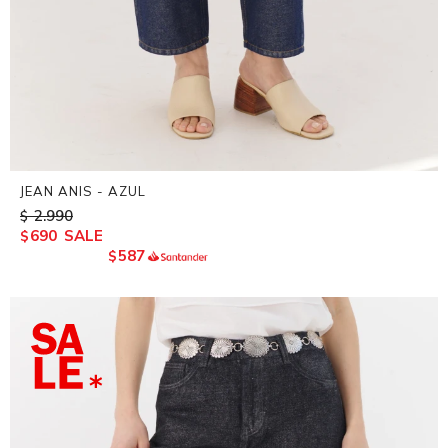
JEAN ANIS - AZUL
2.990
$
690
$
587
$