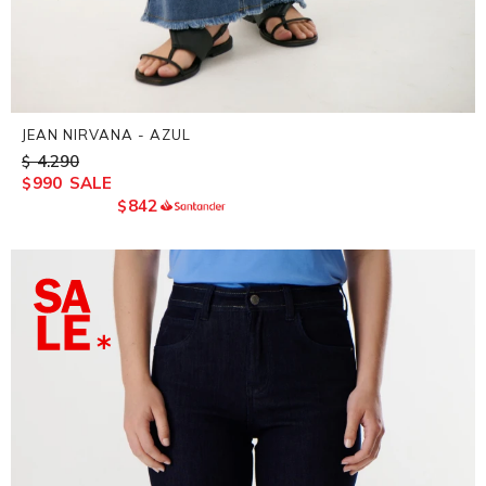
JEAN NIRVANA - AZUL
4.290
$
990
$
842
$