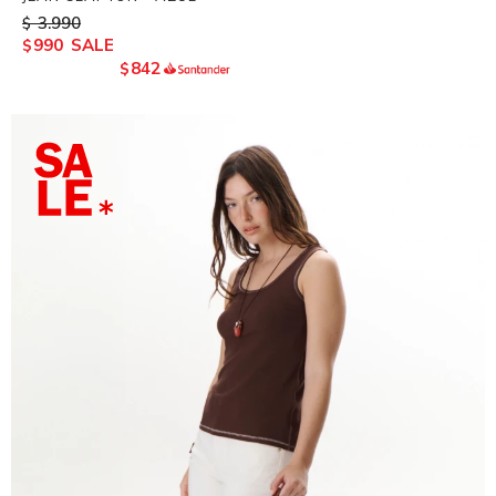
3.990
$
990
$
842
$