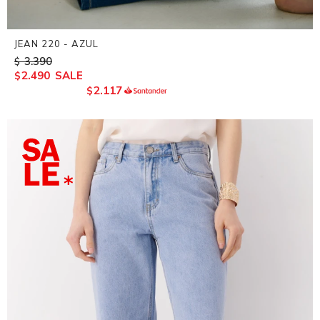
JEAN 220 - AZUL
3.390
$
2.490
$
2.117
$