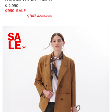
2.990
$
990
$
842
$