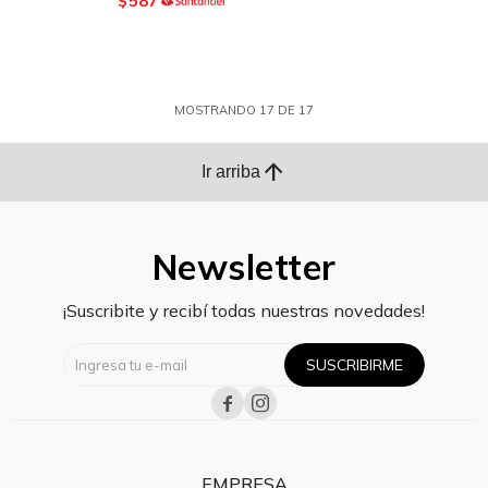
587
$
MOSTRANDO
17
DE
17
arrow_upward
Ir arriba
Newsletter
¡Suscribite y recibí todas nuestras novedades!
SUSCRIBIRME


EMPRESA