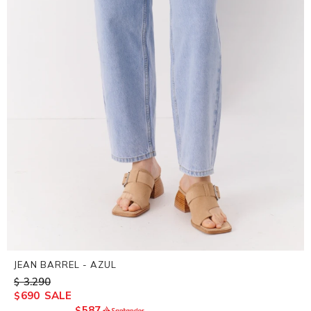
JEAN BARREL - AZUL
3.290
$
690
$
587
$