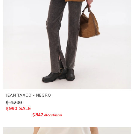
JEAN TAXCO - NEGRO
4.200
$
990
$
842
$