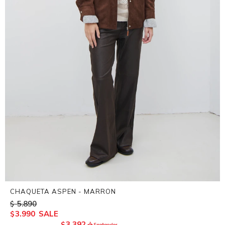
CHAQUETA ASPEN - MARRON
5.890
$
3.990
$
3.392
$