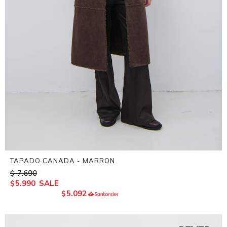
TAPADO CANADA - MARRON
7.690
$
5.990
$
5.092
$