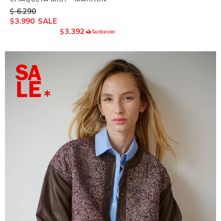
6.290
$
3.990
$
3.392
$