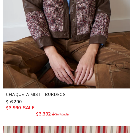
CHAQUETA MIST - BURDEOS
6.290
$
3.990
$
3.392
$