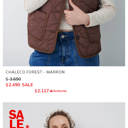
CHALECO FOREST - MARRON
3.690
$
2.490
$
2.117
$