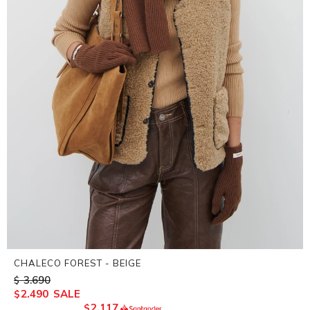
CHALECO FOREST - BEIGE
3.690
$
2.490
$
2.117
$