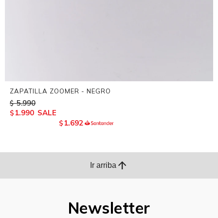
ZAPATILLA ZOOMER - NEGRO
5.990
$
1.990
$
1.692
$
arrow_upward
Ir arriba
Newsletter