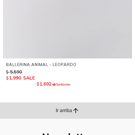
BALLERINA ANIMAL - LEOPARDO
5.590
$
1.990
$
1.692
$
arrow_upward
Ir arriba