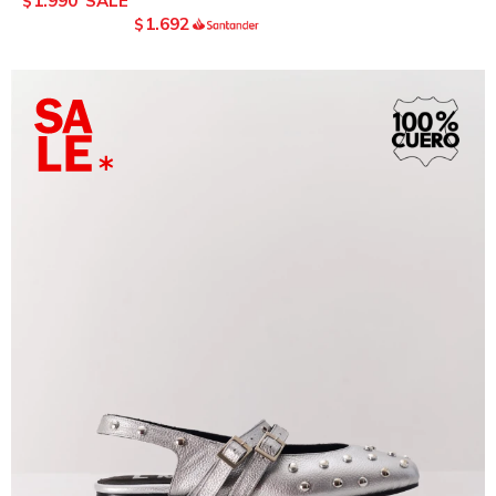
1.990
$
1.692
$