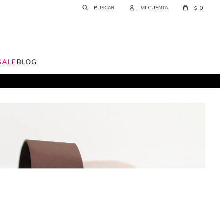
0
$
SALE
BLOG