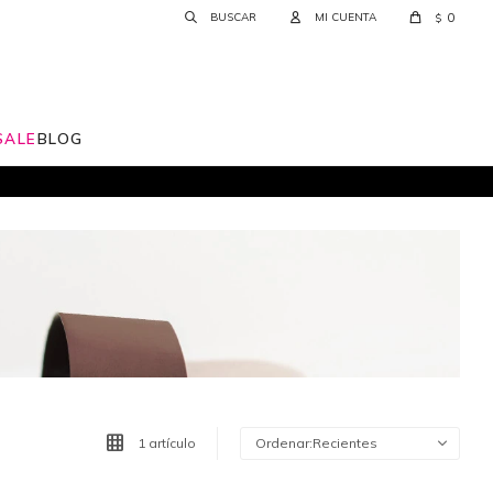
0
$
SALE
BLOG
1 artículo
Recientes