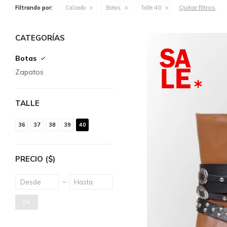
Quitar filtros
Filtrando por:
Calzado
Botas
Talle 40
CATEGORÍAS
Botas
Zapatos
TALLE
36
37
38
39
40
PRECIO
($)
OK