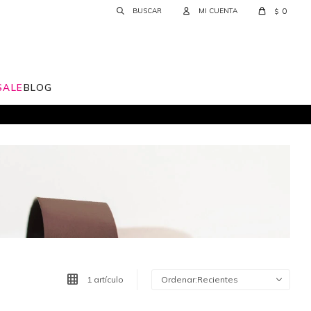
0
$
SALE
BLOG
1 artículo
Recientes