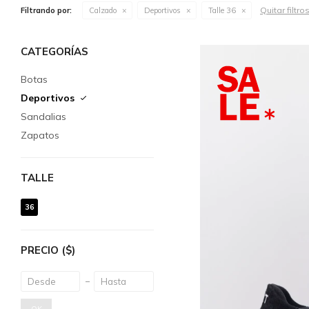
Quitar filtro
Filtrando por:
Calzado
Deportivos
Talle 36
CATEGORÍAS
Botas
Deportivos
Sandalias
Zapatos
TALLE
36
PRECIO
($)
OK