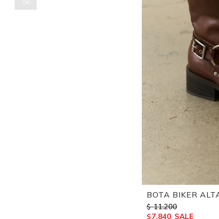
OK
BOTA BIKER ALT
11.200
$
7.840
$