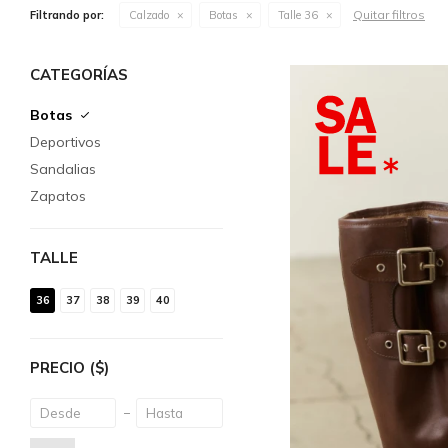
Quitar filtros
Filtrando por:
Calzado
Botas
Talle 36
CATEGORÍAS
Botas
Deportivos
Sandalias
Zapatos
TALLE
36
37
38
39
40
PRECIO
($)