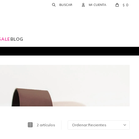
0
$
SALE
BLOG
2 artículos
Recientes