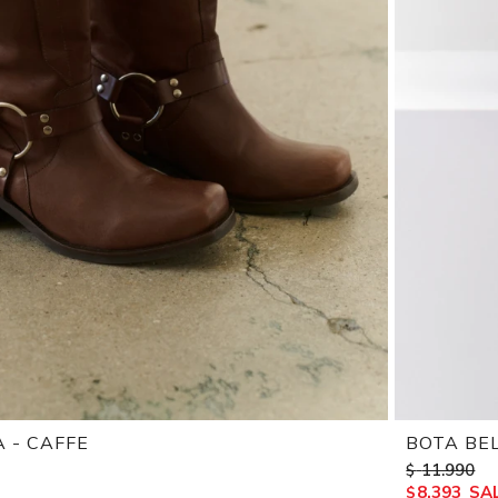
A - CAFFE
BOTA BE
11.990
$
8.393
$