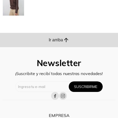
arrow_upward
Ir arriba
Newsletter
¡Suscribite y recibí todas nuestras novedades!
SUSCRIBIRME


EMPRESA