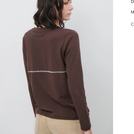
D
M
C