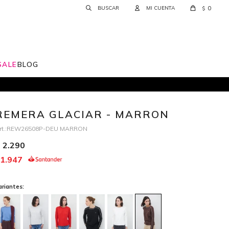
0
$
SALE
BLOG
REMERA GLACIAR - MARRON
REW26508P-DEU MARRON
2.290
1.947
ariantes: