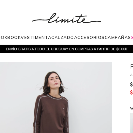
OOKBOOK
VESTIMENTA
CALZADO
ACCESORIOS
CAMPAÑAS
$
$
V