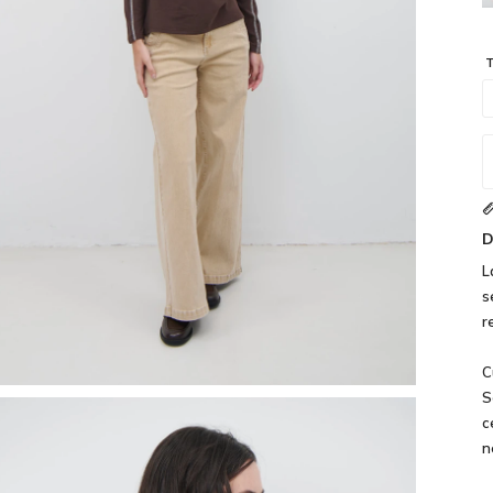
T
D
L
s
r
C
S
c
n