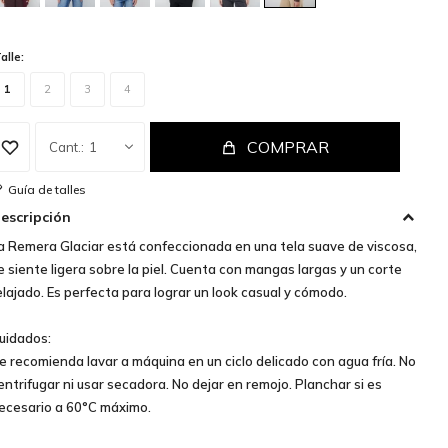
alle:
1
2
3
4
COMPRAR
1
Guía de talles
escripción
a Remera Glaciar está confeccionada en una tela suave de viscosa,
e siente ligera sobre la piel. Cuenta con mangas largas y un corte
elajado. Es perfecta para lograr un look casual y cómodo.
uidados:
e recomienda lavar a máquina en un ciclo delicado con agua fría. No
entrifugar ni usar secadora. No dejar en remojo. Planchar si es
ecesario a 60°C máximo.