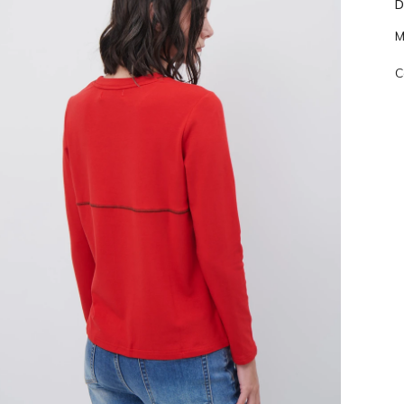
D
M
C