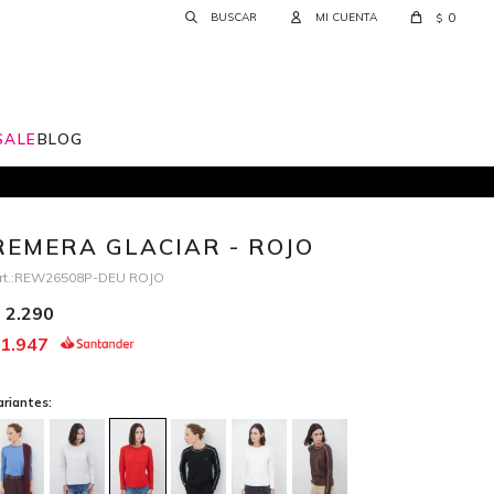
0
$
SALE
BLOG
REMERA GLACIAR - ROJO
REW26508P-DEU ROJO
2.290
1.947
ariantes: