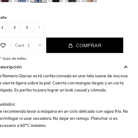
alle:
1
2
3
4
COMPRAR
1
Guía de talles
escripción
a Remera Glaciar está confeccionada en una tela suave de viscosa,
e siente ligera sobre la piel. Cuenta con mangas largas y un corte
elajado. Es perfecta para lograr un look casual y cómodo.
uidados:
e recomienda lavar a máquina en un ciclo delicado con agua fría. No
entrifugar ni usar secadora. No dejar en remojo. Planchar si es
ecesario a 60°C máximo.