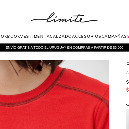
OOKBOOK
VESTIMENTA
CALZADO
ACCESORIOS
CAMPAÑAS
$
$
V