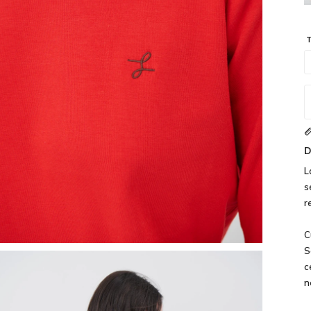
T
D
L
s
r
C
S
c
n