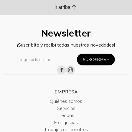
arrow_upward
Ir arriba
Newsletter
¡Suscribite y recibí todas nuestras novedades!
SUSCRIBIRME


EMPRESA
Quiénes somos
Servicios
Tiendas
Franquicias
Trabaja con nosotros