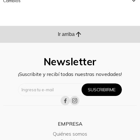
Cambios
arrow_upward
Ir arriba
Newsletter
¡Suscribite y recibí todas nuestras novedades!
SUSCRIBIRME


EMPRESA
Quiénes somos