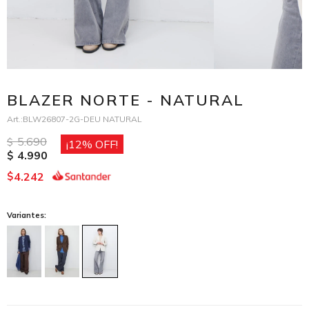
BLAZER NORTE - NATURAL
BLW26807-2G-DEU NATURAL
5.690
$
12
4.990
$
4.242
$
Variantes: