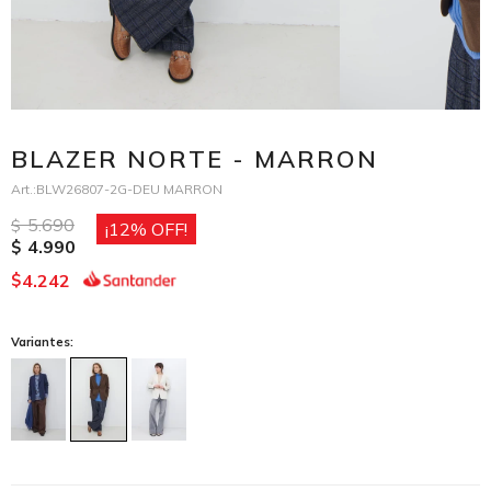
BLAZER NORTE - MARRON
BLW26807-2G-DEU MARRON
5.690
$
12
4.990
$
4.242
$
Variantes: