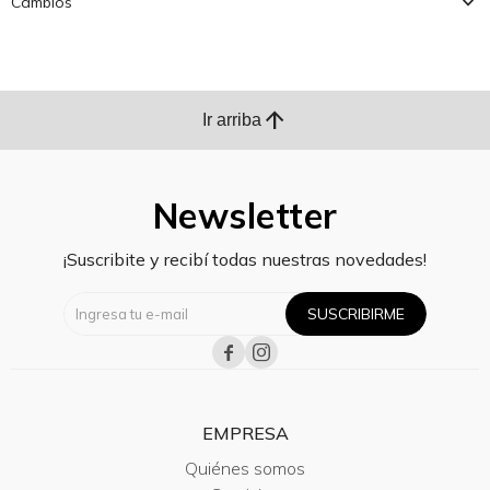
Cambios
arrow_upward
Ir arriba
Newsletter
¡Suscribite y recibí todas nuestras novedades!
SUSCRIBIRME


EMPRESA
Quiénes somos