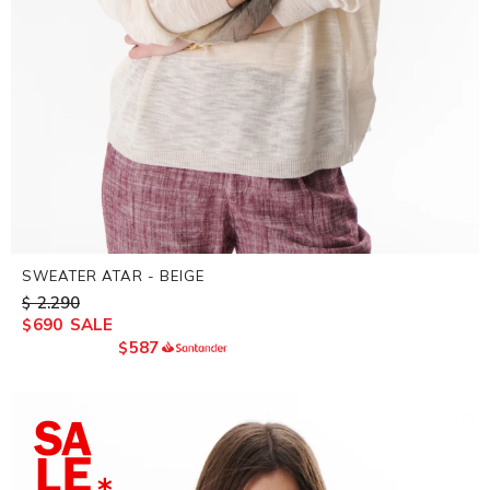
SWEATER ATAR - BEIGE
2.290
$
690
$
587
$