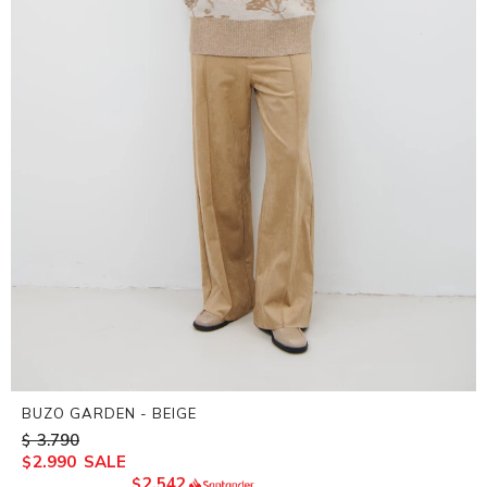
BUZO GARDEN - BEIGE
3.790
$
2.990
$
2.542
$