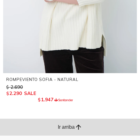
ROMPEVIENTO SOFIA - NATURAL
2.690
$
2.290
$
1.947
$
arrow_upward
Ir arriba