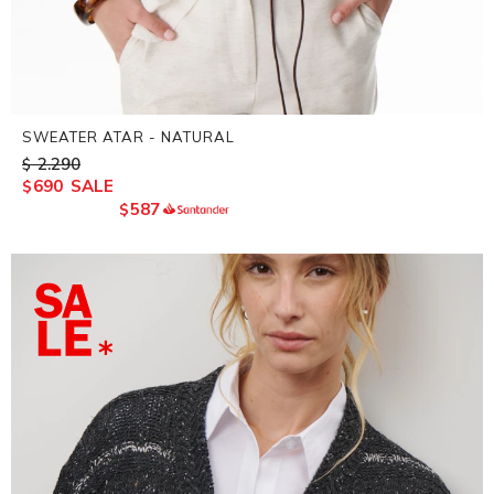
SWEATER ATAR - NATURAL
2.290
$
690
$
587
$