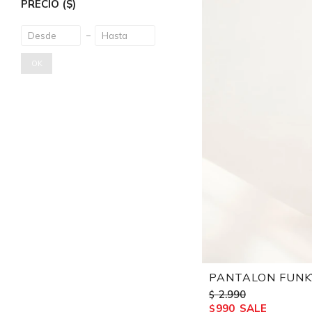
PRECIO
($)
OK
PANTALON FUNKY
2.990
$
990
$