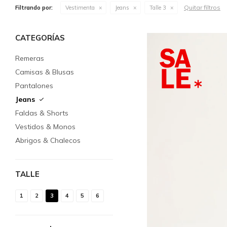
Quitar filtros
Filtrando por:
Vestimenta
Jeans
Talle 3
CATEGORÍAS
Remeras
Camisas & Blusas
Pantalones
Jeans
Faldas & Shorts
Vestidos & Monos
Abrigos & Chalecos
TALLE
1
2
3
4
5
6