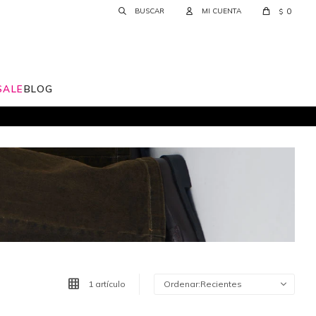
0
$
SALE
BLOG
1 artículo
Recientes