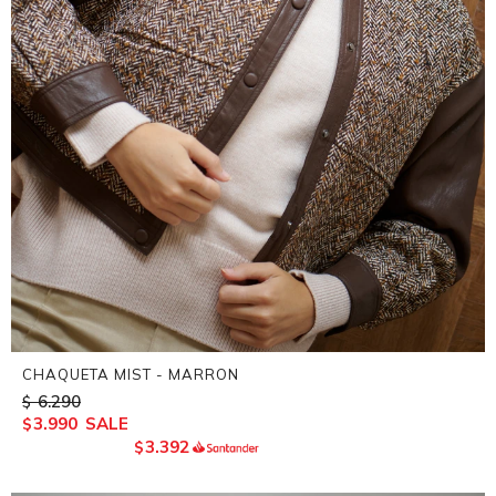
CHAQUETA MIST - MARRON
6.290
$
3.990
$
3.392
$