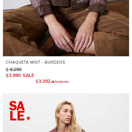
CHAQUETA MIST - BURDEOS
6.290
$
3.990
$
3.392
$