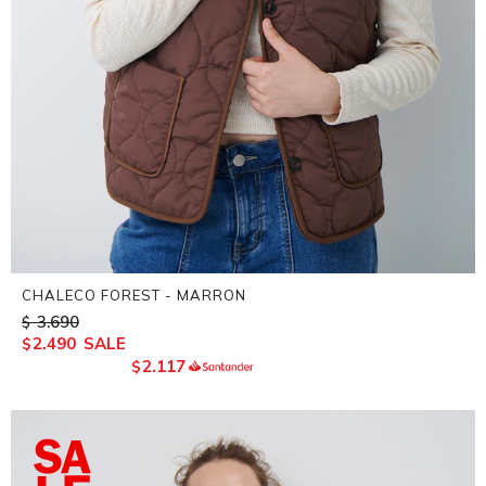
CHALECO FOREST - MARRON
3.690
$
2.490
$
2.117
$