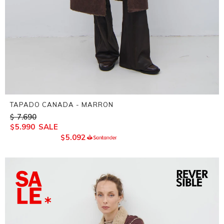
TAPADO CANADA - MARRON
7.690
$
5.990
$
5.092
$