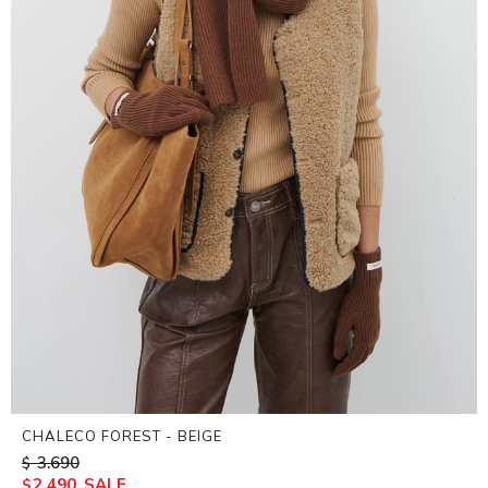
CHALECO FOREST - BEIGE
3.690
$
2.490
$