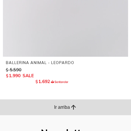
BALLERINA ANIMAL - LEOPARDO
5.590
$
1.990
$
1.692
$
arrow_upward
Ir arriba