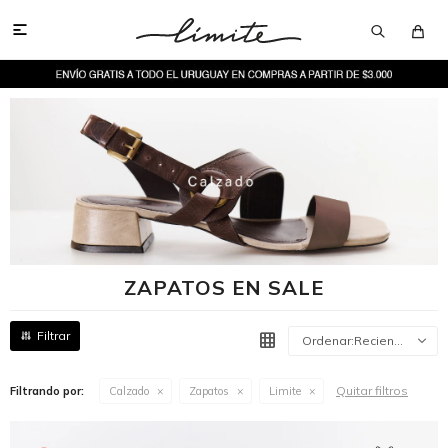

ZAPATOS EN SALE
Recientes
Quitar filtros
Filtrando por:
Calzado
Zapatos
Limite