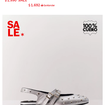
1.990
$
1.692
$