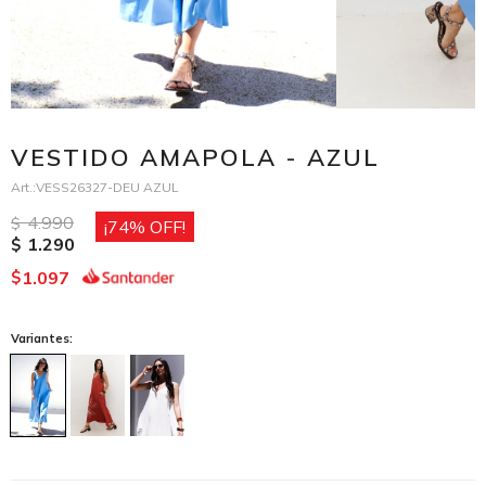
VESTIDO AMAPOLA - AZUL
VESS26327-DEU AZUL
4.990
$
74
1.290
$
1.097
$
Variantes: