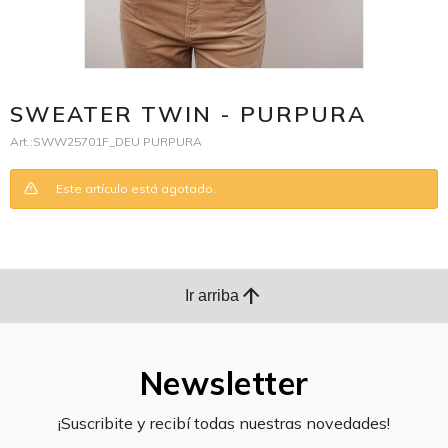
SWEATER TWIN - PURPURA
SWW25701F_DEU PURPURA
Este artículo está agotado.
arrow_upward
Ir arriba
Newsletter
¡Suscribite y recibí todas nuestras novedades!