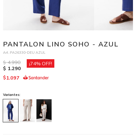
PANTALON LINO SOHO - AZUL
PA26330-DEU AZUL
4.990
$
74
1.290
$
1.097
$
Variantes: