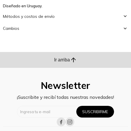
Diseñado en Uruguay.
Métodos y costos de envío
Cambios
arrow_upward
Ir arriba
Newsletter
¡Suscribite y recibí todas nuestras novedades!
SUSCRIBIRME

