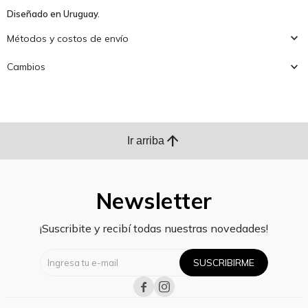
Diseñado en Uruguay.
Métodos y costos de envío
Cambios
arrow_upward
Ir arriba
Newsletter
¡Suscribite y recibí todas nuestras novedades!
SUSCRIBIRME

