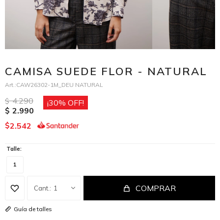
CAMISA SUEDE FLOR - NATURAL
CAW26302-1M_DEU NATURAL
4.290
$
30
2.990
$
2.542
$
Talle:
1
COMPRAR
1
Guía de talles