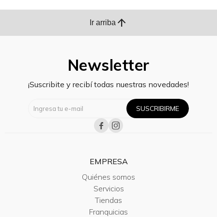
arrow_upward
Ir arriba
Newsletter
¡Suscribite y recibí todas nuestras novedades!
SUSCRIBIRME


EMPRESA
Quiénes somos
Servicios
Tiendas
Franquicias