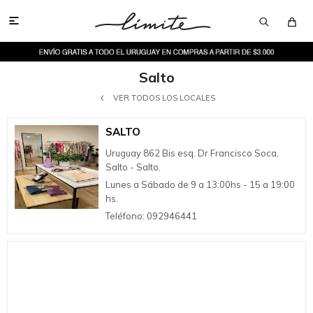

Salto
VER TODOS LOS LOCALES
SALTO
Uruguay 862 Bis esq. Dr Francisco Soca,
Salto - Salto.
Lunes a Sábado de 9 a 13:00hs - 15 a 19:00
hs.
Teléfono: 092946441