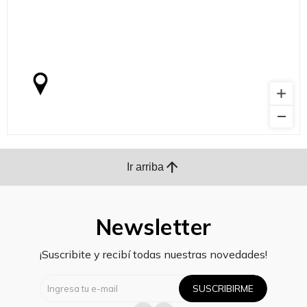
arrow_upward
Ir arriba
Newsletter
¡Suscribite y recibí todas nuestras novedades!
SUSCRIBIRME