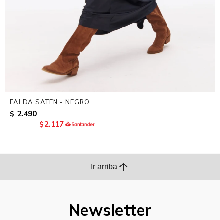
FALDA SATEN - NEGRO
2.490
$
2.117
$
arrow_upward
Ir arriba
Newsletter