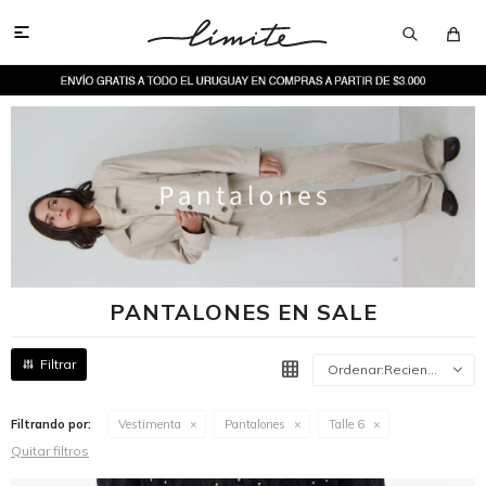

PANTALONES EN SALE
Recientes
Filtrando por:
Vestimenta
Pantalones
Talle 6
Quitar filtros