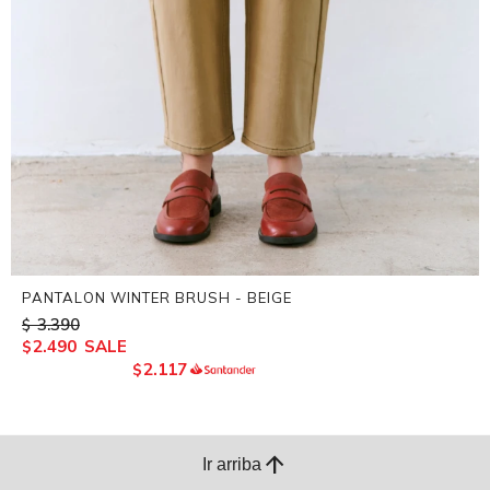
PANTALON WINTER BRUSH - BEIGE
3.390
$
2.490
$
2.117
$
arrow_upward
Ir arriba