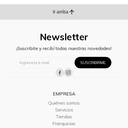
arrow_upward
Ir arriba
Newsletter
¡Suscribite y recibí todas nuestras novedades!
SUSCRIBIRME


EMPRESA
Quiénes somos
Servicios
Tiendas
Franquicias