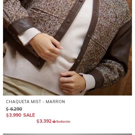
CHAQUETA MIST - MARRON
6.290
$
3.990
$
3.392
$