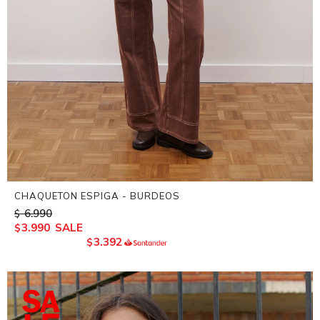
CHAQUETON ESPIGA - BURDEOS
6.990
$
3.990
$
3.392
$