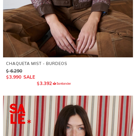
CHAQUETA MIST - BURDEOS
6.290
$
3.990
$
3.392
$