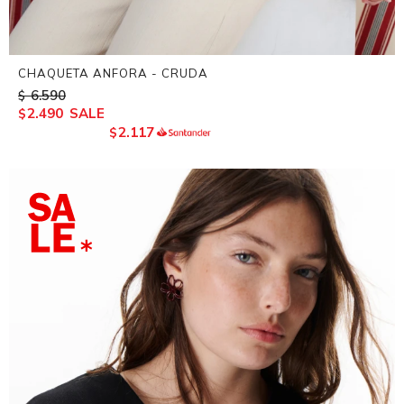
CHAQUETA ANFORA - CRUDA
6.590
$
2.490
$
2.117
$