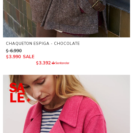
CHAQUETON ESPIGA - CHOCOLATE
6.990
$
3.990
$
3.392
$