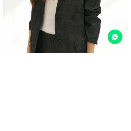
BLAZER TIZZI - GRAFITO
5.490
$
1.690
$
1.437
$