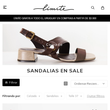

SANDALIAS EN SALE
Recientes
Quitar filtros
Filtrando por:
Calzado
Sandalias
Talle 37