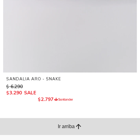
SANDALIA ARO - SNAKE
6.290
$
3.290
$
2.797
$
arrow_upward
Ir arriba