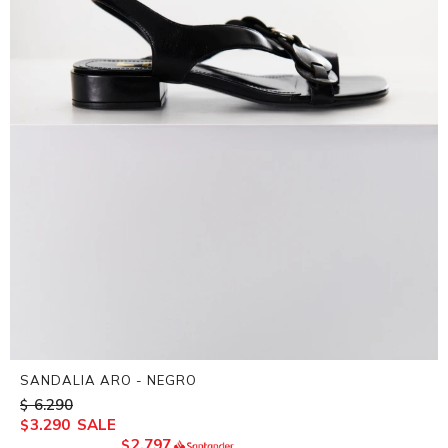
SANDALIA ARO - NEGRO
6.290
$
3.290
$
2.797
$