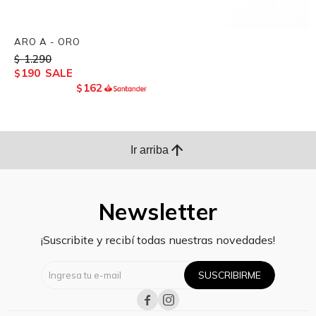
ARO A - ORO
1.290
$
190
$
162
$
arrow_upward
Ir arriba
Newsletter
¡Suscribite y recibí todas nuestras novedades!
SUSCRIBIRME

