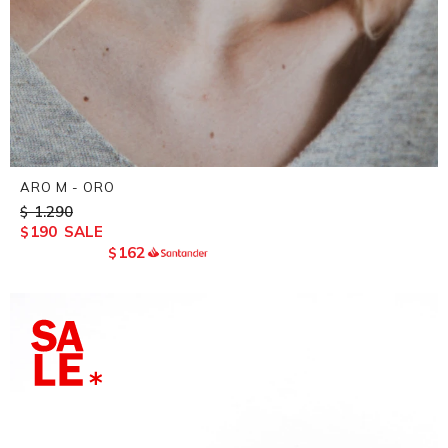
ARO M - ORO
1.290
$
190
$
162
$