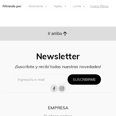
Quitar filtros
Filtrando por:
Vestimenta
Tejidos
Limite
arrow_upward
Ir arriba
Newsletter
¡Suscribite y recibí todas nuestras novedades!
SUSCRIBIRME


EMPRESA