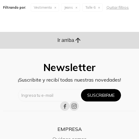
Quitar filtros
Filtrando por:
Vestimenta
Jeans
Talle 6
arrow_upward
Ir arriba
Newsletter
¡Suscribite y recibí todas nuestras novedades!
SUSCRIBIRME


EMPRESA