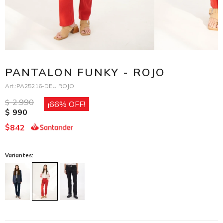
PANTALON FUNKY - ROJO
PA25216-DEU ROJO
2.990
$
66
990
$
842
$
Variantes: