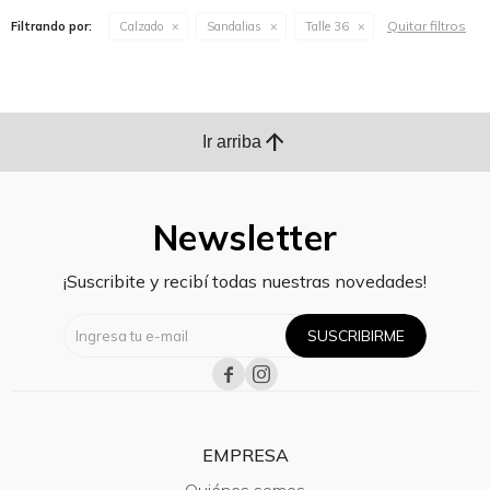
Quitar filtros
Filtrando por:
Calzado
Sandalias
Talle 36
arrow_upward
Ir arriba
Newsletter
¡Suscribite y recibí todas nuestras novedades!
SUSCRIBIRME


EMPRESA