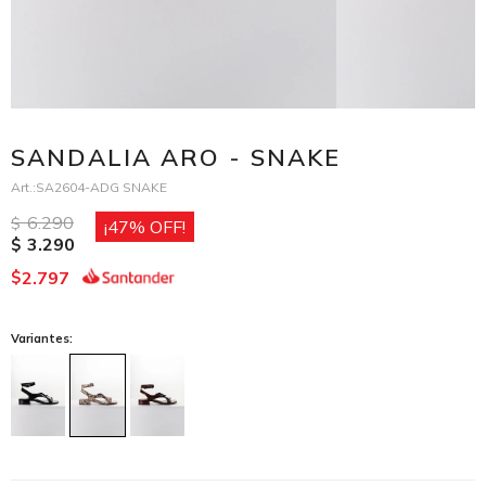
SANDALIA ARO - SNAKE
SA2604-ADG SNAKE
6.290
$
47
3.290
$
2.797
$
Variantes: