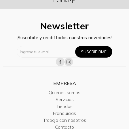
arrow_upward
Ir arriba
Newsletter
¡Suscribite y recibí todas nuestras novedades!
SUSCRIBIRME


EMPRESA
Quiénes somos
Servicios
Tiendas
Franquicias
Trabaja con nosotros
Contacto